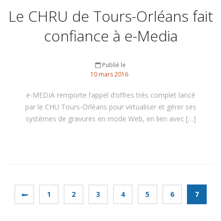
Le CHRU de Tours-Orléans fait
confiance à e-Media
Publié le
10
mars
2016
e-MEDIA remporte l’appel d’offres très complet lancé
par le CHU Tours-Orléans pour virtualiser et gérer ses
systèmes de gravures en mode Web, en lien avec […]
←
1
2
3
4
5
6
7